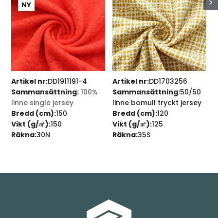
NY
Artikel nr:
DD1911191-4
Artikel nr:
DD1703256
A
Sammansättning:
100%
Sammansättning:
50/50
linne single jersey
linne bomull tryckt jersey
Bredd (cm):
150
Bredd (cm):
120
B
Vikt (g/㎡):
150
Vikt (g/㎡):
125
V
Räkna:
30N
Räkna:
35S
R