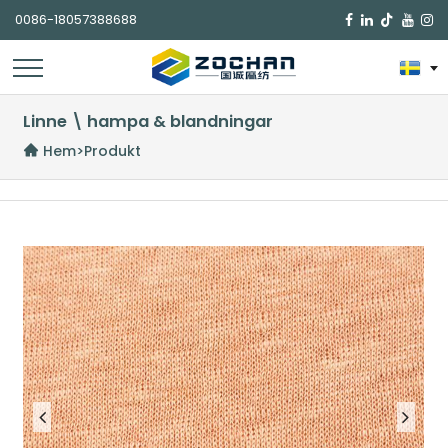
0086-18057388688

Linne \ hampa & blandningar
Hem
>
Produkt