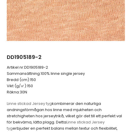
DD1905189-2
Artikel nr:
DD1905189-2
Sammansättning:
100% linne single jersey
Bredd (cm):
150
Vikt (g/㎡):
150
Räkna:
30N
Linne stickad Jersey tyg
kombinerar den naturliga
andningsförmågan hos linne med mjukheten och
stretchigheten hos jerseytrikå, vilket gör det till ett perfekt val
för bekväma, lätta plagg. Detta
Linne stickad Jersey
tyg
erbjuder en perfekt balans mellan textur och flexibilitet,