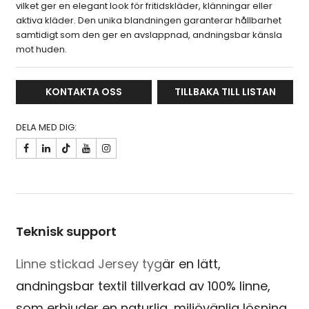
vilket ger en elegant look för fritidskläder, klänningar eller
aktiva kläder. Den unika blandningen garanterar hållbarhet
samtidigt som den ger en avslappnad, andningsbar känsla
mot huden.
KONTAKTA OSS
TILLBAKA TILL LISTAN
DELA MED DIG:

Teknisk support
Linne stickad Jersey tyg
är en lätt,
andningsbar textil tillverkad av 100% linne,
som erbjuder en naturlig, miljövänlig lösning